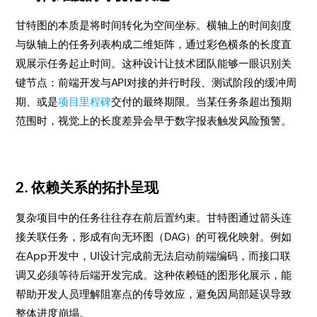
甘特图的本质是将时间转化为空间坐标。横轴上的时间刻度
与纵轴上的任务列表构成二维矩阵，通过彩色横条的长度直
观展示任务起止时间。这种设计让技术团队能够一眼识别关
键节点：前端开发与API对接的并行时段、测试阶段的缓冲周
期、或是
项目里程碑
交付的最终期限。当某任务条超出预期
范围时，视觉上的长度差异会早于数字报表触发风险预警。
2. 依赖关系的拓扑呈现
复杂项目中的任务往往存在前后置约束。甘特图通过箭头连
接关联任务，形成有向无环图（DAG）的可视化映射。例如
在App开发中，UI设计完成前无法启动前端编码，而接口联
调又必须等待后端开发完成。这种依赖链的图形化展示，能
帮助开发人员理解阻塞点的传导效应，避免因局部延误导致
整体进度崩塌。