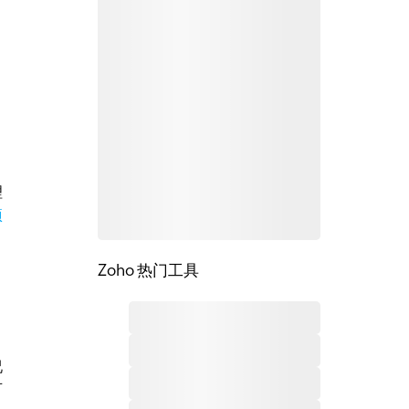
理
项
Zoho 热门工具
况
可