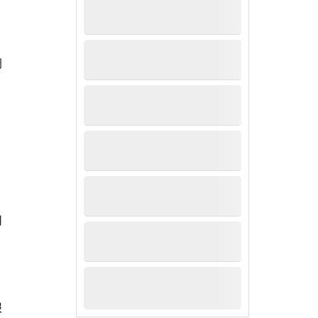
调
。
同
报