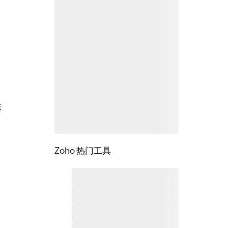
张
？
Zoho 热门工具