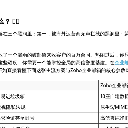
️‍♂️
落在三个黑洞里：第一，被海外运营商无声拦截的黑洞里；
放了一个漏雨的破邮筒来收客户的百万合同。热闹过后，你
这些顽疾，你需要一个能掌控全局的高信誉度基建。在
企业
不如直接看懂下面这张主流方案与Zoho企业邮箱的核心参数
Zoho企业邮
极易进垃圾箱
18座自建数
无视隐私法规
原生S/MIM
要求验证甚至封号
高信誉纯净I