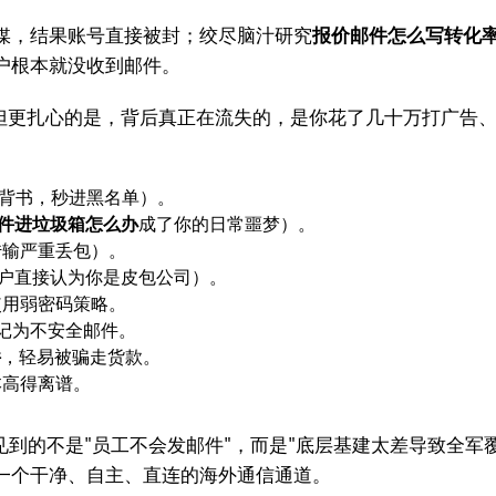
媒，结果账号直接被封；绞尽脑汁研究
报价邮件怎么写转化
户根本就没收到邮件。
但更扎心的是，背后真正在流失的，是你花了几十万打广告、
背书，秒进黑名单）。
件进垃圾箱怎么办
成了你的日常噩梦）。
传输严重丢包）。
客户直接认为你是皮包公司）。
使用弱密码策略。
标记为不安全邮件。
件
，轻易被骗走货款。
本高得离谱。
常见到的不是"员工不会发邮件"，而是"底层基建太差导致全军覆
一个干净、自主、直连的海外通信通道。