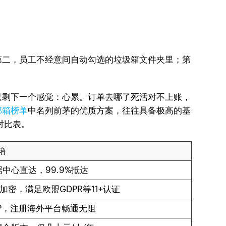
第二，员工不经意间自动勾选的垃圾箱文件夹里；第
只剩下一个感觉：心累。订单去哪了死活对不上账，
邮箱榜单
中名列前茅的优质方案，往往具备极高的基
对比表。
箱
据中心直达，99.9%抵达
E加密，满足欧盟GDPR等11+认证
P，注册海外平台畅通无阻