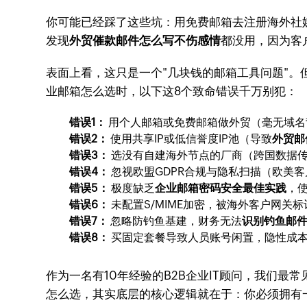
你可能已经踩了这些坑：用免费邮箱去注册海外社
发现
外贸催款邮件怎么写不伤感情
都没用，因为客
表面上看，这只是一个"几块钱的邮箱工具问题"。
业邮箱怎么选时，以下这8个致命错误千万别犯：
错误1：
用个人邮箱或免费邮箱做外贸（毫无域名
错误2：
使用共享IP或低信誉度IP池（导致
外贸邮
错误3：
选没有自建海外节点的厂商（跨国数据
错误4：
忽视欧盟GDPR合规与隐私扫描（欧美
错误5：
极度缺乏
企业邮箱密码安全最佳实践
，
错误6：
未配置S/MIME加密，被海外客户网关
错误7：
忽略防钓鱼基建，财务无法
识别钓鱼邮
错误8：
买固定套餐导致人员账号闲置，隐性成
作为一名有10年经验的B2B企业IT顾问，我们最
怎么选，其实底层的核心逻辑就在于：你必须拥有