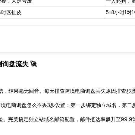
套餐，人走号废
一人起购，混
跨时区扯皮
5×8小时1
询盘流失 🚀
信，结果毫无回音。每天排查跨境电商询盘丢失原因排查步
完成跨境电商询盘怎么不丢3步设置：第一步绑定独立域名，第二
验。完美搞定独立站域名邮箱配置，邮件抵达率飙升至99.9