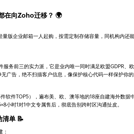
向Zoho迁移？ 🌍
持轻量版企业邮箱一人起购，按需定制存储容量，同机构内还能
ra邮件服务前三的实力派，它是业内唯一同时满足欧盟GDPR、
项安全认证。纯净无广告，绝不扫描客户信息，像保护核心代码一样保护
子邮件软件TOP5），遍布美、欧、澳等地的18座自建海外数
×8小时1对1中文专属售后，彻底告别跨时区沟通扯皮。
单 📝
建：