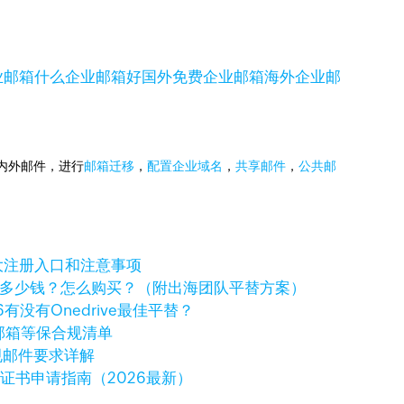
业邮箱
什么企业邮箱好
国外免费企业邮箱
海外企业邮
国内外邮件，进行
邮箱迁移
，
配置企业域名
，
共享邮件
，
公共邮
大注册入口和注意事项
ve一年多少钱？怎么购买？（附出海团队平替方案）
6有没有Onedrive最佳平替？
邮箱等保合规清单
规邮件要求详解
字证书申请指南（2026最新）