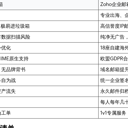
箱
Zoho企业邮
专业出海、
，极易进垃圾箱
高信誉度IP
有数据扫描风险
纯净无广告
外优化
18座自建海
IME原生支持
欧盟GDPR合
，无品牌背书
域名邮箱提
各自为战
统一企业签
资产流失
永久邮件归档
每人每年几
为工单
1v1专属服