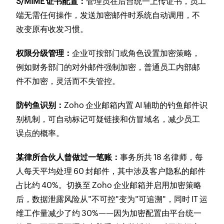
S/MIME 证书配置：
管理员在后台统一上传证书，员工
端无需任何操作，发送加密邮件时系统自动调用，不
改变原有收发习惯。
权限分级管理：
企业可按部门或角色设置加密策略，
例如财务部门的对外邮件强制加密，普通员工内部邮
件不加密，灵活而不失管控。
防钓鱼识别：
Zoho 企业邮箱内置 AI 辅助的钓鱼邮件识
别机制，可自动标记可疑链接和仿冒域名，减少员工
误点的概率。
某律所合伙人曾做过一笔账：
事务所共 18 名律师，每
人每天平均处理 60 封邮件，其中涉及客户隐私的邮件
占比约 40%。切换至 Zoho 企业邮箱并启用加密策略
后，数据泄露风险从"不可控"变为"可追溯"，同时 IT 运
维工作量减少了约 30%——因为加密配置由平台统一