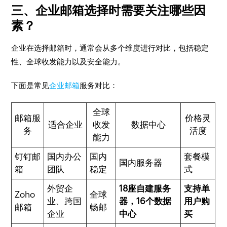
三、企业邮箱选择时需要关注哪些因
素？
企业在选择邮箱时，通常会从多个维度进行对比，包括稳定
性、全球收发能力以及安全能力。
下面是常见
企业邮箱
服务对比：
全球
邮箱服
价格灵
适合企业
收发
数据中心
务
活度
能力
钉钉邮
国内办公
国内
套餐模
国内服务器
箱
团队
稳定
式
外贸企
18座自建服务
支持单
Zoho
全球
业、跨国
器，16个数据
用户购
邮箱
畅邮
企业
中心
买