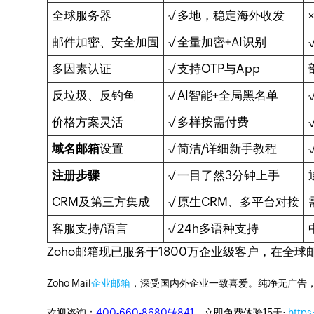
全球服务器
√ 多地，稳定海外收发
邮件加密、安全加固
√ 全量加密+AI识别
多因素认证
√ 支持OTP与App
反垃圾、反钓鱼
√ AI智能+全局黑名单
价格方案灵活
√ 多样按需付费
域名邮箱
设置
√ 简洁/详细新手教程
注册步骤
√ 一目了然3分钟上手
CRM及第三方集成
√ 原生CRM、多平台对接
客服支持/语言
√ 24h多语种支持
Zoho邮箱现已服务于1800万企业级客户，在
Zoho Mail
企业邮箱
，深受国内外企业一致喜爱。纯净无广告
欢迎咨询：
400-660-8680转841
。立即免费体验15天:
https