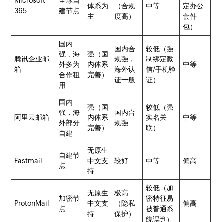
Microsoft
全球自
体系为
（合规
中等
定办公
365
建节点
主
度高）
套件
包）
国内
国内合
较低（强
强，海
强（国
腾讯企业邮
规强，
制绑定微
外多为
内体系
中等
箱
海外认
信/手机验
合作租
完善）
证一般
证）
用
国内
强（国
较低（强
强，海
国内合
阿里云邮箱
内体系
实名关
中等
外部分
规强
完善）
联）
自建
无原生
自建节
Fastmail
中文支
较好
中等
偏高
点
持
较低（加
无原生
极高
加密节
密特征易
ProtonMail
中文支
（隐私
偏高
点
被普通系
持
保护）
统误判）