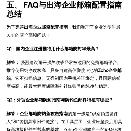
五、 FAQ与出海企业邮箱配置指南
总结
为了完善
出海企业邮箱配置指南
，我们整理了企业选型时最
关心的两个高频问题：
Q1：国内企业注册推特用什么邮箱防封率最高？
解答：
强烈建议避开强关联或经常被滥用的免费邮箱平台。
推荐使用纯净度极高、具备自建高信誉度IP池的
Zoho企业邮
箱
。它不扫描信息、无强制国内手机验证绑定，且国际信誉
度极高，能最大程度保障海外社媒账号的纯净与稳定。
Q2：外贸企业邮箱防封指南与防钓鱼邮件特征有哪些？
解答：
企业邮箱防钓鱼攻击指南
的第一步是“识别伪造发件
人”和“警惕异常附件链接”。在工具层面，企业应坚决启用具
备高垃圾邮件拦截率的基建。Zoho企业邮箱自带的99.9%垃