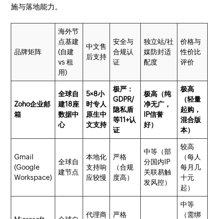
施与落地能力。
海外节
点基建
安全与
独立站/社
价格与
中文售
品牌矩阵
(自建
合规认
媒防封适
性价比
后支持
vs 租
证
配度
评价
用)
极严：
极高
全球自
5×8小
极高（纯
GDPR/
（轻量
Zoho企业邮
建18座
时专人
净无广，
隐私盾
起购，
箱
数据中
原生中
IP信誉
等11+认
混合版
心
文支持
好）
证
本）
较高
中等（部
Gmail
本地化
严格
（每人
全球自
分国内IP
(Google
支持响
（合规
每月几
建节点
关联易触
Workspace)
应较慢
度高）
十元
发风控）
起）
中等
代理商
严格
（需绑