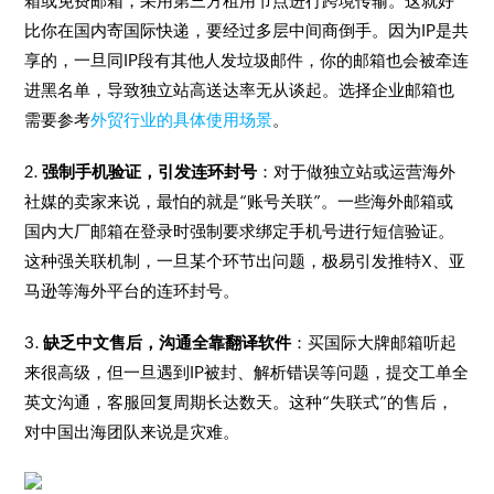
箱或免费邮箱，采用第三方租用节点进行跨境传输。这就好
比你在国内寄国际快递，要经过多层中间商倒手。因为IP是共
享的，一旦同IP段有其他人发垃圾邮件，你的邮箱也会被牵连
进黑名单，导致独立站高送达率无从谈起。选择企业邮箱也
需要参考
外贸行业的具体使用场景
。
2.
强制手机验证，引发连环封号
：对于做独立站或运营海外
社媒的卖家来说，最怕的就是“账号关联”。一些海外邮箱或
国内大厂邮箱在登录时强制要求绑定手机号进行短信验证。
这种强关联机制，一旦某个环节出问题，极易引发推特X、亚
马逊等海外平台的连环封号。
3.
缺乏中文售后，沟通全靠翻译软件
：买国际大牌邮箱听起
来很高级，但一旦遇到IP被封、解析错误等问题，提交工单全
英文沟通，客服回复周期长达数天。这种“失联式”的售后，
对中国出海团队来说是灾难。