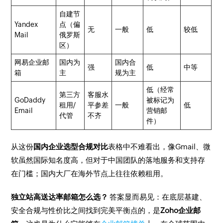
自建节
Yandex
点（偏
无
一般
低
较低
Mail
俄罗斯
区）
网易企业邮
国内为
国内合
强
低
中等
箱
主
规为主
低（经常
第三方
客服水
GoDaddy
被标记为
租用/
平参差
一般
低
Email
营销邮
代管
不齐
件）
从这份
国内企业选型合规对比
表格中不难看出，像Gmail、微
软虽然国际知名度高，但对于中国团队的落地服务和支持存
在门槛；国内大厂在海外节点上往往依赖租用。
独立站高送达率邮箱怎么选？
答案显而易见：在底层基建、
安全合规与性价比之间找到完美平衡点的，是
Zoho企业邮