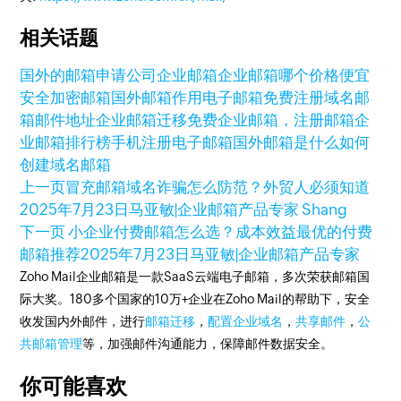
相关话题
国外的邮箱
申请公司企业邮箱
企业邮箱哪个价格便宜
安全加密邮箱
国外邮箱作用
电子邮箱免费注册
域名邮
箱邮件地址
企业邮箱迁移
免费企业邮箱，注册邮箱
企
业邮箱排行榜
手机注册电子邮箱
国外邮箱是什么
如何
创建域名邮箱
上一页
冒充邮箱域名诈骗怎么防范？外贸人必须知道
2025年7月23日
马亚敏|企业邮箱产品专家 Shang
下一页
小企业付费邮箱怎么选？成本效益最优的付费
邮箱推荐
2025年7月23日
马亚敏|企业邮箱产品专家
Zoho Mail企业邮箱是一款SaaS云端电子邮箱，多次荣获邮箱国
际大奖。180多个国家的10万+企业在Zoho Mail的帮助下，安全
收发国内外邮件，进行
邮箱迁移
，
配置企业域名
，
共享邮件
，
公
共邮箱管理
等，加强邮件沟通能力，保障邮件数据安全。
你可能喜欢