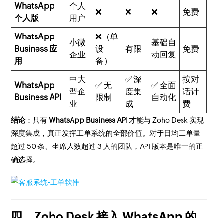
WhatsApp
个人
❌
❌
❌
免费
个人版
用户
WhatsApp
❌（单
小微
基础自
Business 应
设
有限
免费
企业
动回复
用
备）
中大
✅ 深
按对
WhatsApp
✅ 无
✅ 全面
型企
度集
话计
Business API
限制
自动化
业
成
费
结论
：只有
WhatsApp Business API
才能与 Zoho Desk 实现
深度集成，真正发挥工单系统的全部价值。对于日均工单量
超过 50 条、坐席人数超过 3 人的团队，API 版本是唯一的正
确选择。
四、Zoho Desk 接入 WhatsApp 的