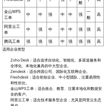
般
金山WPS
一
中
中
强
中
中
强
高
工单
般
阿里云工
中
强
中
中
中
强
强
高
单
腾讯工单
强
强
强
中
强
强
强
高
适用企业类型
Zoho Desk：适合追求自动化、智能化、多渠道服务和
全球化、本地化兼具的中大型企业。
Zendesk：适合跨国公司、国际化互联网企业。
Freshdesk：适合初创企业、中小型团队，注重易用性
和性价比。
金山WPS工单：适合政企、教育、注重本地化和数据安
全的客户。
阿里云工单：适合技术服务型企业，尤其是阿里云生态
用户。