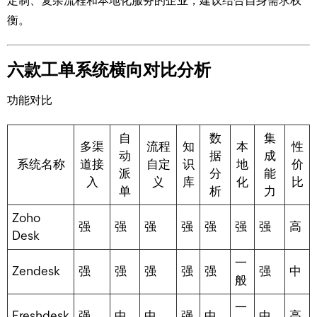
定制、复杂流程和本地化服务的企业，建议结合自身需求权
衡。
六款工单系统横向对比分析
功能对比
自
数
集
多渠
流程
知
本
性
动
据
成
系统名称
道接
自定
识
地
价
派
分
能
入
义
库
化
比
单
析
力
Zoho
强
强
强
强
强
强
强
高
Desk
一
Zendesk
强
强
强
强
强
强
中
般
一
Freshdesk
强
中
中
强
中
中
高