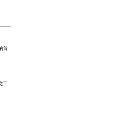
的首
交工