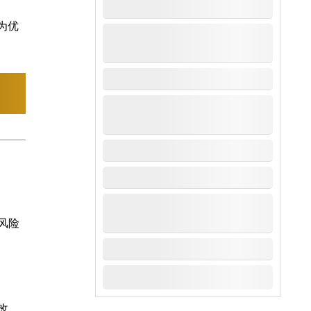
为优
风险
改、