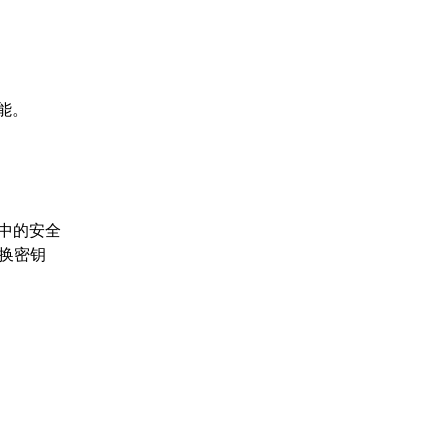
能。
输中的安全
换密钥