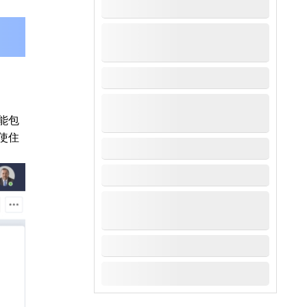
能包
使住