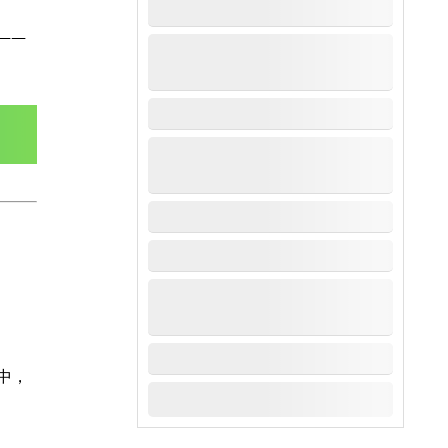
——
中，