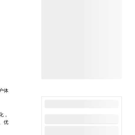
户体
最新新闻
化，
、优