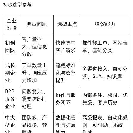
初步选型参考。
企业
典型问题
选型重点
建议能力
阶段
客户量不
初创
快速集中
邮件转工单、网站表
大，但信息
团队
客户请求
单、基础分类
分散
成长
工单数量上
流程标准
多渠道接入、自动分
期企
升，响应压
化与效率
派、SLA、知识库
业
力增加
提升
B2B
问题复杂，
协作与服
内部备注、权限、优
服务
需要跨部门
务闭环
先级、客户历史
企业
处理
中大
团队多、产
数据化管
高级报表、自动化规
型企
品线多、管
理与扩展
则、AI 辅助、系统
业
理难
能力
集成