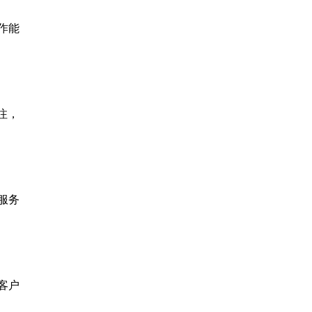
作能
注，
服务
客户