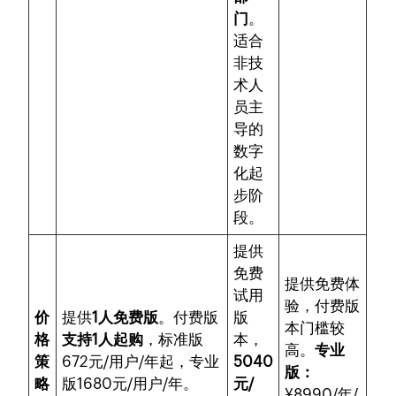
门
。
适合
非技
术人
员主
导的
数字
化起
步阶
段。
提供
免费
提供免费体
试用
验，付费版
价
提供
1人免费版
。付费版
版
本门槛较
格
支持1人起购
，标准版
本，
高。
专业
策
672元/用户/年起，专业
5040
版：
略
版1680元/用户/年。
元/
¥8990/年/