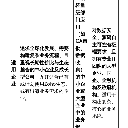
轻量
级部
门应
用
对数据安
（如
全、源码自
OA审
主可控有极
追求全球化发展、需要
批、
端要求，且
构建复杂业务流程、且
数据
拥有专业IT
适
重视长期性价比与生态
收
团队的大型
用
整合的中小企业及成长
集）
企业、国
企
型公司
。尤其适合已有
的中
企、金融机
业
或计划使用Zoho生态、
小企
构及政府机
或有出海业务需求的企
业或
构
。适用于
业。
大型
构建复杂、
企业
核心的业务
中的
系统。
业务
部