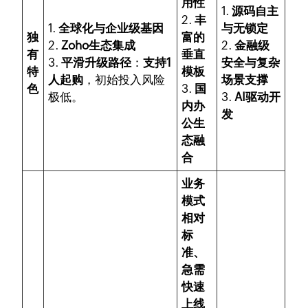
用性
1.
源码自主
2.
丰
1.
全球化与企业级基因
与无锁定
独
富的
2.
Zoho生态集成
2.
金融级
有
垂直
3.
平滑升级路径
：
支持1
安全与复杂
特
模板
人起购
，初始投入风险
场景支撑
色
3.
国
极低。
3.
AI驱动开
内办
发
公生
态融
合
业务
模式
相对
标
准、
急需
快速
上线