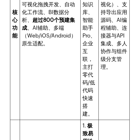
可视化拖拽开发、自动
知识
视化）、支
核
化工作流、BI数据分
库、
持导出应用
心
析、
超过800个预建集
智能
源码、AI编
功
成
、AI辅助、多端
助手
程辅助、连
能
（Web/iOS/Android）
Pro、
接器与API
原生适配。
企业
集成、多人
互
协作与组件
联，
级分支管
主打
理。
零代
码/低
代码
快速
搭
建。
1.
极
致易