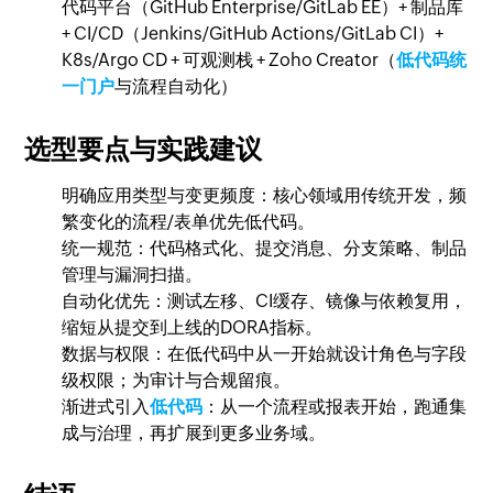
代码平台（GitHub Enterprise/GitLab EE）+ 制品库
+ CI/CD（Jenkins/GitHub Actions/GitLab CI）+
K8s/Argo CD + 可观测栈 + Zoho Creator（
低代码统
一门户
与流程自动化）
选型要点与实践建议
明确应用类型与变更频度：核心领域用传统开发，频
繁变化的流程/表单优先低代码。
统一规范：代码格式化、提交消息、分支策略、制品
管理与漏洞扫描。
自动化优先：测试左移、CI缓存、镜像与依赖复用，
缩短从提交到上线的DORA指标。
数据与权限：在低代码中从一开始就设计角色与字段
级权限；为审计与合规留痕。
渐进式引入
低代码
：从一个流程或报表开始，跑通集
成与治理，再扩展到更多业务域。