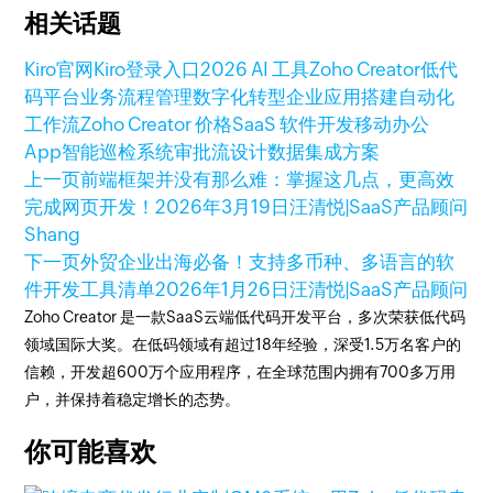
相关话题
Kiro官网
Kiro登录入口
2026 AI 工具
Zoho Creator
低代
码平台
业务流程管理
数字化转型
企业应用搭建
自动化
工作流
Zoho Creator 价格
SaaS 软件开发
移动办公
App
智能巡检系统
审批流设计
数据集成方案
上一页
前端框架并没有那么难：掌握这几点，更高效
完成网页开发！
2026年3月19日
汪清悦|SaaS产品顾问
Shang
下一页
外贸企业出海必备！支持多币种、多语言的软
件开发工具清单
2026年1月26日
汪清悦|SaaS产品顾问
Zoho Creator 是一款SaaS云端低代码开发平台，多次荣获低代码
领域国际大奖。在低码领域有超过18年经验，深受1.5万名客户的
信赖，开发超600万个应用程序，在全球范围内拥有700多万用
户，并保持着稳定增长的态势。
你可能喜欢