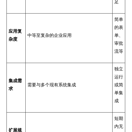
足
简单
的表
应用复
中等至复杂的企业应用
单、
杂度
审批
流等
独立
运行
集成需
需要与多个现有系统集成
或简
求
单集
成
短期
内无
扩展规