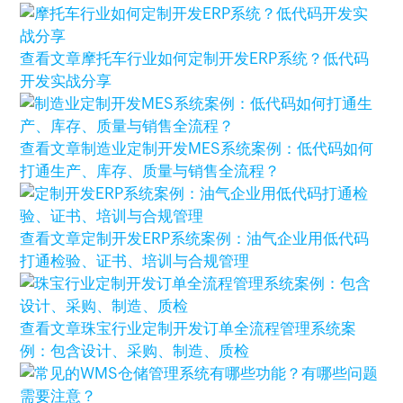
查看文章
摩托车行业如何定制开发ERP系统？低代码
开发实战分享
查看文章
制造业定制开发MES系统案例：低代码如何
打通生产、库存、质量与销售全流程？
查看文章
定制开发ERP系统案例：油气企业用低代码
打通检验、证书、培训与合规管理
查看文章
珠宝行业定制开发订单全流程管理系统案
例：包含设计、采购、制造、质检