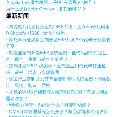
入选Gartner魔力象限，获得“有远见者”称号！
为什么选择Zoho Creator而非其他BPM？
最新新闻
跨境电商代发行业定制OMS系统：用Zoho低代码串
联Shopify→1688→物流全链路
摩托车行业如何定制开发ERP系统？低代码开发实战
分享
制造业定制开发MES系统案例：低代码如何打通生
产、库存、质量与销售全流程？
定制开发ERP系统案例：油气企业用低代码打通检
验、证书、培训与合规管理
珠宝行业定制开发订单全流程管理系统案例：包含设
计、采购、制造、质检
常见的WMS仓储管理系统有哪些功能？有哪些问题
需要注意？
WMS仓储管理系统是什么？有哪些功能？
OMS订单管理系统怎么开发？核心功能和流程设计