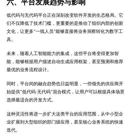
六、平台发展趋势与影响
低代码与无代码平台正在深刻改变软件开发的生态格局。它
们不仅降低了技术门槛，更重要的是推动了组织内部的创新
文化，让更多“一线人员”能够直接将业务洞察转化为数字工
具。
未来，随着人工智能能力的集成，这些平台将变得更加智
能，能够根据用户描述自动生成应用框架，甚至预测和推荐
最优的业务流程设计。
同时，平台间的融合趋势也日益明显，一些领先的供应商开
始提供“低代码-无代码”混合模式，让用户可以根据具体场景
选择最适合的开发方式。
这种灵活性将进一步扩大这类平台的应用范围，从中小型企
业扩展到大型组织的部门级应用，甚至核心业务系统的快速
迭代。