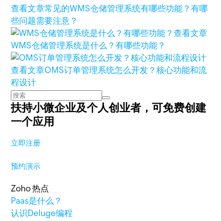
查看文章
常见的WMS仓储管理系统有哪些功能？有哪
些问题需要注意？
查看文章
WMS仓储管理系统是什么？有哪些功能？
查看文章
OMS订单管理系统怎么开发？核心功能和流
程设计
扶持小微企业及个人创业者，
可免费创建
一个应用
立即注册
预约演示
Zoho 热点
Paas是什么？
认识Deluge编程