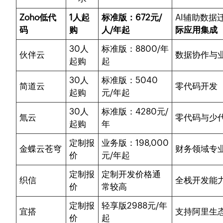
Zoho低代
1人起
标准版：672元/
AI辅助数据
码
购
人/年起
际应用集成
30人
标准版：8800/年
伙伴云
数据协作与
起购
起
30人
标准版：5040
简道云
零代码开发
起购
元/年起
30人
标准版：4280元/
氚云
零代码与少
起购
年
定制报
业务版：198,000
金蝶云苍穹
财务领域专
价
元/年起
定制报
定制开发价格通
织信
全栈开发能
价
常较高
定制报
轻享版2988元/年
宜搭
支持阿里生
价
起