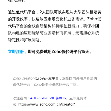
理想选择。
通过低代码平台，2人团队可以实现与大型团队相媲美
的开发效率，快速响应市场变化和业务需求。Zoho低
代码平台的全栈自研架构和持续创新能力，确保小团
队构建的应用能够随业务增长而扩展，无需担心系统
稳定性和扩展问题。
立即注册，
即可免费试用Zoho低代码平台15天。
Zoho Creator
低代码开发平台
，深受国内外用户喜爱的
低代码平台，Zoho是专业低代码平台厂商。
欢迎咨询：
400-660-8680转806
。立即免费体
验:
https://www.zoho.com.cn/creator/