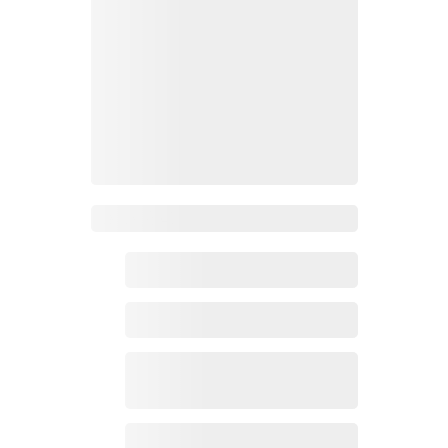
Zoho 热点