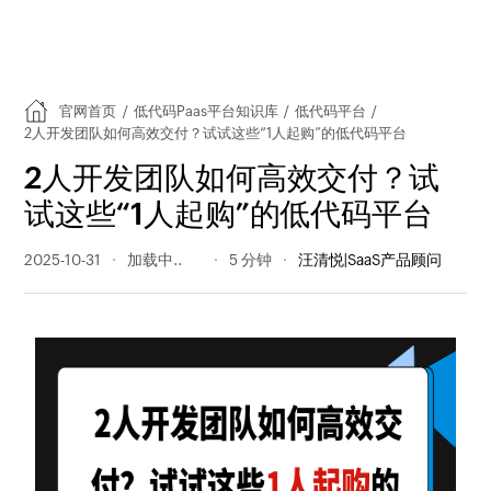
官网首页
/
低代码Paas平台知识库
/
低代码平台
/
2人开发团队如何高效交付？试试这些“1人起购”的低代码平台
2人开发团队如何高效交付？试
试这些“1人起购”的低代码平台
2025-10-31
283 阅读量
5 分钟
汪清悦|SaaS产品顾问