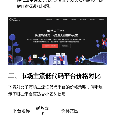
降低成本风险
：减少对专业开发人员的依赖，缓
解IT资源紧张问题。
二、市场主流低代码平台价格对比
下表对比了市场主流低代码平台的价格策略，清晰展
示了哪些平台更适合小团队使用：
起购要
平台名称
价格范围
求