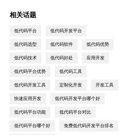
相关话题
低代码平台
低代码开发平台
低代码选型
低代码软件
低代码优势
低代码技术
低代码好处
应用开发
低代码平台优势
低代码工具
低代码开发工具
定制化开发
开发工具
快速应用开发
低代码开发平台哪个好
低代码平台功能
低代码平台对比
低代码平台哪个好
免费低代码开发平台排名