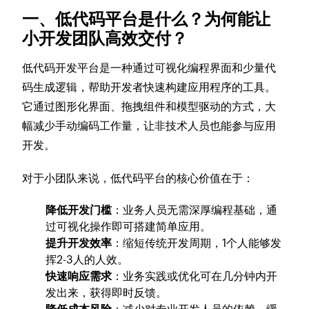
一、低代码平台是什么？为何能让
小开发团队高效交付？
低代码开发平台是一种通过可视化编程界面和少量代
码生成逻辑，帮助开发者快速构建应用程序的工具。
它通过图形化界面、拖拽组件和模型驱动的方式，大
幅减少手动编码工作量，让非技术人员也能参与应用
开发。
对于小团队来说，低代码平台的核心价值在于：
降低开发门槛
：业务人员无需深厚编程基础，通
过可视化操作即可搭建简单应用。
提升开发效率
：缩短传统开发周期，1个人能够发
挥2-3人的人效。
快速响应需求
：业务实践或优化可在几分钟内开
发出来，获得即时反馈。