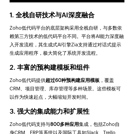
1. 全栈自研技术与AI深度融合
Zoho低代码平台的底层架构采用全栈自研，与多数依
赖第三方技术的低代码平台不同。平台将AI能力深度融
入开发流程，其生成式AI引擎Zia支持通过对话式提示
生成应用程序，极大简化了系统开发流程。
2. 丰富的预构建模板和组件
Zoho低代码提供
超过60种预构建应用模板
，覆盖
CRM、项目管理、库存管理等多种场景。这些模板可
以作为快速起点，大幅缩短开发时间。
3. 强大的集成能力和扩展性
Zoho低代码支持与
800多种应用
集成，包括Zoho自
身CRM、ERP等系统以及国际工具如Slack、Trello、