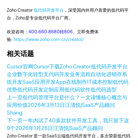
Zoho Creator
低代码开发平台
，深受国内外用户喜爱的低代码平
台，Zoho是专业低代码平台厂商。
欢迎咨询：
400-660-8680转806
。立即免费体
验:
https://www.zoho.com.cn/creator/
相关话题
Cursor官网
Cursor下载
Zoho Creator
低代码开发平台
企业数字化转型
无代码开发
业务流程自动化
进销存系
统开发
SaaS应用开发
App在线制作
IT成本控制
低代码
优势
低代码开发
定制应用
低代码软件
低代码选型
上一页
低代码管理平台是什么？一文读懂核心概念与
应用价值
2026年3月13日
汪清悦|SaaS产品顾问
Shang
下一页
一年内试了40多款软件开发工具，我只留下这
9个
2026年1月26日
汪清悦|SaaS产品顾问
Zoho Creator 是一款SaaS云端低代码开发平台，多次荣获低代码