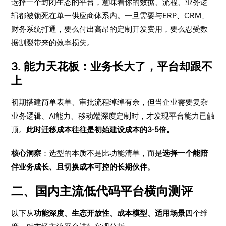
选择一个封闭生态的平台，意味着你的数据、流程、业务逻
辑都被锁死在单一供应商体系内。一旦需要与ERP、CRM、
财务系统打通，要么付出高昂的定制开发费用，要么忍受数
据割裂带来的效率损失。
3. 能力天花板：业务长大了，平台却跟不
上
初期搭建简单表单、审批流程绰绰有余，但当企业需要复杂
业务逻辑、AI能力、移动端深度定制时，才发现平台能力已触
顶。
此时迁移成本往往是初始建设成本的3-5倍。
核心洞察
：选型的本质不是比功能清单，而是
选择一个能陪
伴业务成长、且切换成本可控的长期伙伴
。
二、国内主流低代码平台横向测评
以下从
功能深度、生态开放性、成本模型、适用场景
四个维