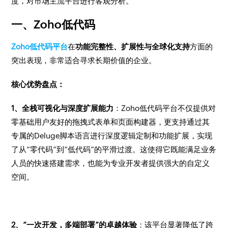
度，对市场主流平台进行客观分析。
一、Zoho低代码
Zoho低代码平台
在
功能完整性、扩展性与全球化支持
方面的
突出表现，非常适合寻求长期价值的企业。
核心优势盘点：
1、全栈可视化与深度扩展能力
：Zoho低代码平台不仅提供对
零基础用户友好的拖拽式表单和页面构建器，更支持通过其
专属的Deluge脚本语言进行深度逻辑定制和功能扩展，实现
了从“零代码”到“低代码”的平滑过渡。这使得它既能满足业务
人员的快速搭建需求，也能为专业开发者提供强大的自定义
空间。
2、“一次开发，多端部署”的卓越体验
：该平台显著降低了跨