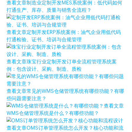
查看文章
制造业定制开发MES系统案例：低代码如何
打通生产、库存、质量与销售全流程？
查看文章
定制开发ERP系统案例：油气企业用低代码
打通检验、证书、培训与合规管理
查看文章
珠宝行业定制开发订单全流程管理系统案
例：包含设计、采购、制造、质检
查看文章
常见的WMS仓储管理系统有哪些功能？有哪
些问题需要注意？
查看文章
WMS仓储管理系统是什么？有哪些功能？
查看文章
OMS订单管理系统怎么开发？核心功能和流