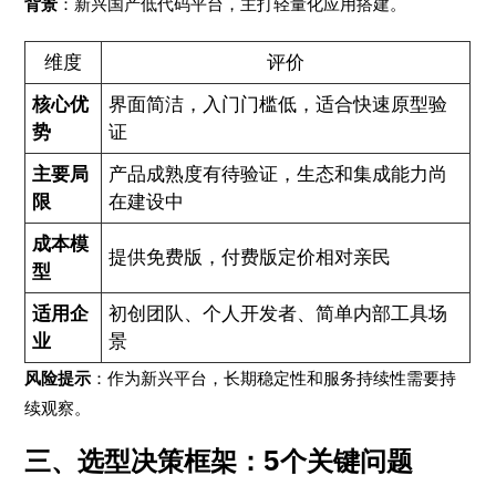
背景
：新兴国产低代码平台，主打轻量化应用搭建。
维度
评价
核心优
界面简洁，入门门槛低，适合快速原型验
势
证
主要局
产品成熟度有待验证，生态和集成能力尚
限
在建设中
成本模
提供免费版，付费版定价相对亲民
型
适用企
初创团队、个人开发者、简单内部工具场
业
景
风险提示
：作为新兴平台，长期稳定性和服务持续性需要持
续观察。
三、选型决策框架：5个关键问题