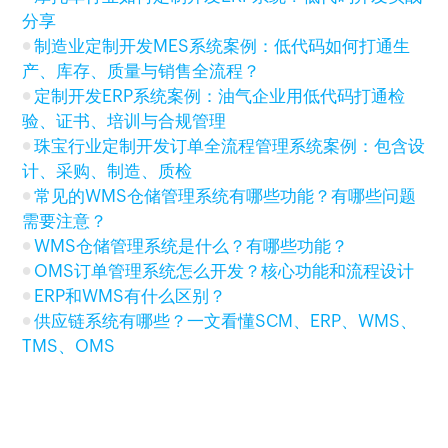
分享
制造业定制开发MES系统案例：低代码如何打通生
产、库存、质量与销售全流程？
定制开发ERP系统案例：油气企业用低代码打通检
验、证书、培训与合规管理
珠宝行业定制开发订单全流程管理系统案例：包含设
计、采购、制造、质检
常见的WMS仓储管理系统有哪些功能？有哪些问题
需要注意？
WMS仓储管理系统是什么？有哪些功能？
OMS订单管理系统怎么开发？核心功能和流程设计
ERP和WMS有什么区别？
供应链系统有哪些？一文看懂SCM、ERP、WMS、
TMS、OMS