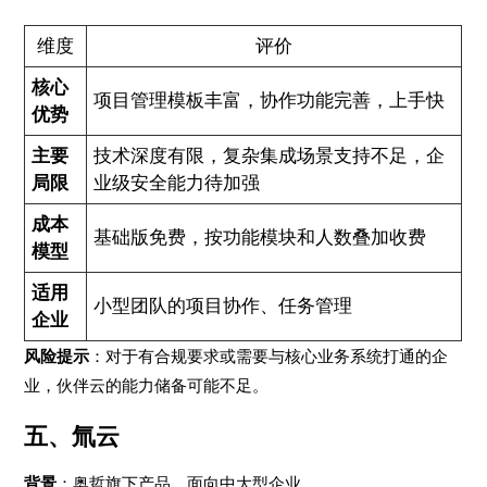
维度
评价
核心
项目管理模板丰富，协作功能完善，上手快
优势
主要
技术深度有限，复杂集成场景支持不足，企
局限
业级安全能力待加强
成本
基础版免费，按功能模块和人数叠加收费
模型
适用
小型团队的项目协作、任务管理
企业
风险提示
：对于有合规要求或需要与核心业务系统打通的企
业，伙伴云的能力储备可能不足。
五、氚云
背景
：奥哲旗下产品，面向中大型企业。