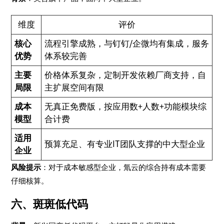
维度
评价
核心
流程引擎成熟，与钉钉/企微均有集成，服务
优势
体系较完善
主要
价格体系复杂，定制开发依赖厂商支持，自
局限
主扩展空间有限
成本
无真正免费版，按应用数+人数+功能模块综
模型
合计费
适用
预算充足、有专业IT团队支撑的中大型企业
企业
风险提示
：对于成本敏感型企业，氚云的综合持有成本需要
仔细核算。
六、斑斑低代码