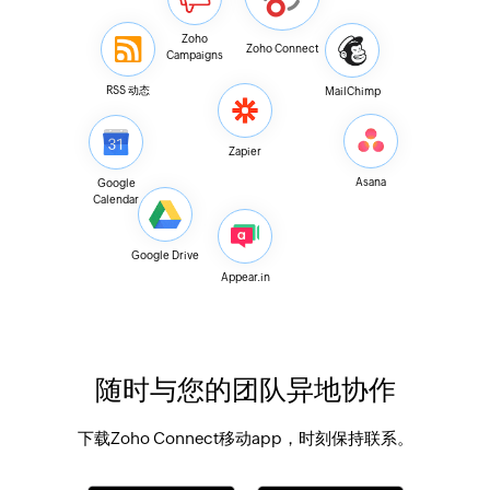
Zoho
Zoho Connect
Campaigns
RSS 动态
MailChimp
Zapier
Asana
Google
Calendar
Google Drive
Appear.in
随时与您的团队异地协作
下载Zoho Connect移动app，时刻保持联系。