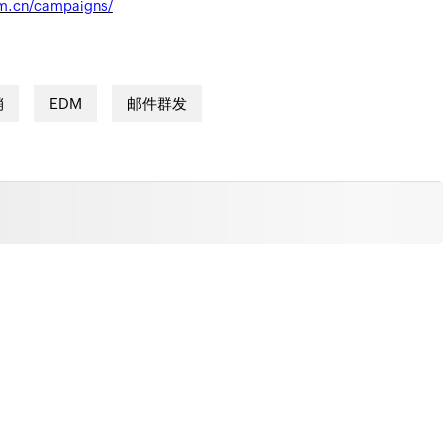
m.cn/campaigns/
销
EDM
邮件群发