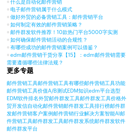
什么是自动化邮件营销
电子邮件营销属于什么模式
做好外贸的必备营销工具：邮件营销平台
如何制定有效的邮件营销策略？
邮件群发软件推荐！10款热门平台5000字实测
如何确保邮件营销活动的合规性？
有哪些成功的邮件营销案例可以借鉴？
edm邮件营销干货分享【15】：edm邮件营销需要
需要遵循哪些法律法规？
更多专题
邮件营销工具
邮件营销工具有哪些
邮件营销工具功能
邮件营销工具价值
A/B测试
EDM知识
edm平台选型
EDM软件排名
外贸邮件群发工具
邮件群发工具价格
外
贸开发信
自动化邮件营销
邮件群发工具排行榜
邮件群
发
邮件营销客户案例
邮件营销行业解决方案
智能AI邮
件营销工具
邮件群发工具
邮件群发系统
邮件群发软件
邮件群发平台