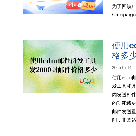
为了回馈广
Campa
使用e
格多
2025-07-14
使用edm
发工具和
内发送邮
的功能或
邮件发送量
间，非常