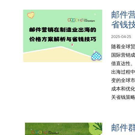
邮件
省钱
2025-04-25
随着全球贸
国际营销
借直达性、
出海过程中
变的全球
成本和优
关省钱策
邮件