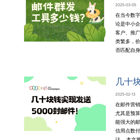
2025-03-05
在当今数
论是中小
客户、推
类繁多，
否匹配自
几十块
2025-02-13
在邮件营
尤其是预算
能强大的
信用点数
计。 本文