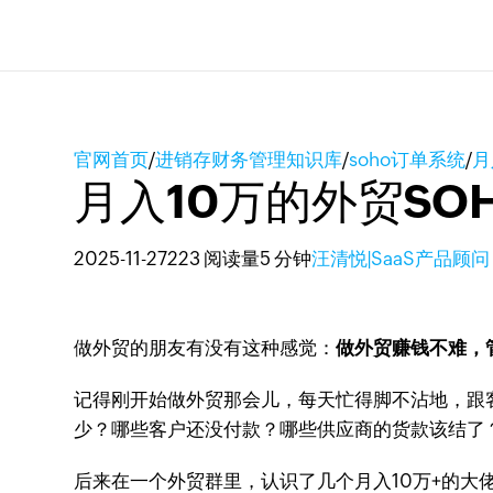
官网首页
/
进销存财务管理知识库
/
soho订单系统
/
月
月入10万的外贸S
2025-11-27
223 阅读量
5 分钟
汪清悦|SaaS产品顾问
做外贸的朋友有没有这种感觉：
做外贸赚钱不难，
记得刚开始做外贸那会儿，每天忙得脚不沾地，跟客
少？哪些客户还没付款？哪些供应商的货款该结了
后来在一个外贸群里，认识了几个月入10万+的大