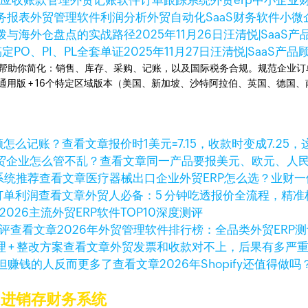
件
应收账款管理
外贸记账软件
订单跟踪系统
外贸erp
中小企业
务报表
外贸管理软件
利润分析
外贸自动化
SaaS财务软件
小微
拨与海外仓盘点的实战路径
2025年11月26日
汪清悦|SaaS产品
PO、PI、PL全套单证
2025年11月27日
汪清悦|SaaS产品
统。可以帮助你简化：销售、库存、采购、记账，以及国际税务合规。规范企
全球通用版 + 16个特定区域版本（美国、新加坡、沙特阿拉伯、英国、德
查看文章
报价时1美元=7.15，收款时变成7.25
查看文章
同一产品要报美元、欧元、人
查看文章
医疗器械出口企业外贸ERP怎么选？业财
查看文章
外贸人必备：5 分钟吃透报价全流程，精
2026主流外贸ERP软件TOP10深度测评
查看文章
2026年外贸管理软件排行榜：全品类外贸ERP
查看文章
外贸发票和收款对不上，后果有多严重？
查看文章
2026年Shopify还值
的进销存财务系统