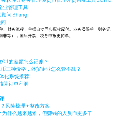
财务软件
云财务管理
多货币管理
外贸创业工具
SOHO
企业管理工具
顾问 Shang
顾问
业订单、财务流程，单据自动同步应收应付。业务员跟单，财务记
国、南非等），国际开票、税务申报更简单。
，这0.1的差额怎么记账？
民币三种价格，外贸企业怎么管不乱？
一体化系统推荐
准核算订单利润
测评
风险梳理 + 整改方案
得做吗？为什么越来越难，但赚钱的人反而更多了