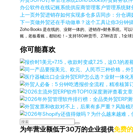
外贸SOHO
订单管理系统
Zoho Books
外贸财务软
办公软件
在线记账系统
供应商管理
客户管理系统
财
上一页
外贸进销存如何实现多仓多店同步：分仓调
下一页
做外贸还在手动做单？这个工具让你3分钟搞定
Zoho Books 是在线的、业财一体的、进销存+财务系
账，老板看账，都轻松！~ 支持180种货币、27种语言，1
你可能喜欢
查看文章
为年营业额低于30万的企业提供
免费