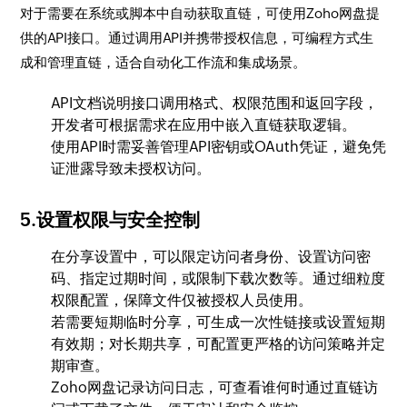
对于需要在系统或脚本中自动获取直链，可使用Zoho网盘提
供的API接口。通过调用API并携带授权信息，可编程方式生
成和管理直链，适合自动化工作流和集成场景。
API文档说明接口调用格式、权限范围和返回字段，
开发者可根据需求在应用中嵌入直链获取逻辑。
使用API时需妥善管理API密钥或OAuth凭证，避免凭
证泄露导致未授权访问。
5.设置权限与安全控制
在分享设置中，可以限定访问者身份、设置访问密
码、指定过期时间，或限制下载次数等。通过细粒度
权限配置，保障文件仅被授权人员使用。
若需要短期临时分享，可生成一次性链接或设置短期
有效期；对长期共享，可配置更严格的访问策略并定
期审查。
Zoho网盘记录访问日志，可查看谁何时通过直链访