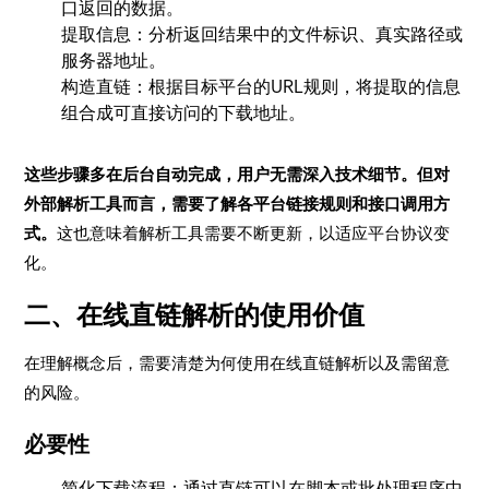
口返回的数据。
提取信息：分析返回结果中的文件标识、真实路径或
服务器地址。
构造直链：根据目标平台的URL规则，将提取的信息
组合成可直接访问的下载地址。
这些步骤多在后台自动完成，用户无需深入技术细节。但对
外部解析工具而言，需要了解各平台链接规则和接口调用方
式。
这也意味着解析工具需要不断更新，以适应平台协议变
化。
二、在线直链解析的使用价值
在理解概念后，需要清楚为何使用在线直链解析以及需留意
的风险。
必要性
简化下载流程：通过直链可以在脚本或批处理程序中