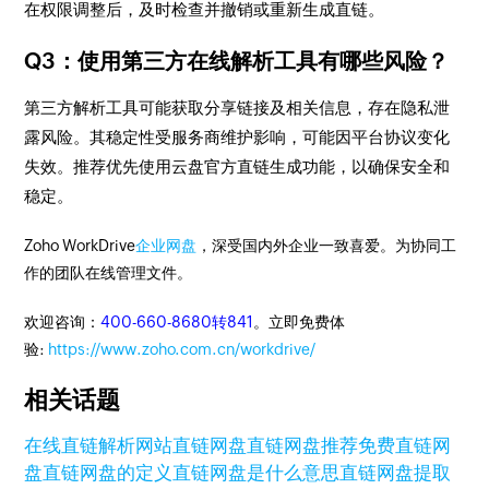
在权限调整后，及时检查并撤销或重新生成直链。
Q3：使用第三方在线解析工具有哪些风险？
第三方解析工具可能获取分享链接及相关信息，存在隐私泄
露风险。其稳定性受服务商维护影响，可能因平台协议变化
失效。推荐优先使用云盘官方直链生成功能，以确保安全和
稳定。
Zoho WorkDrive
企业网盘
，深受国内外企业一致喜爱。为协同工
作的团队在线管理文件。
欢迎咨询：
400-660-8680转841
。立即免费体
验:
https://www.zoho.com.cn/workdrive/
相关话题
在线直链解析网站
直链网盘
直链网盘推荐
免费直链网
盘
直链网盘的定义
直链网盘是什么意思
直链网盘提取