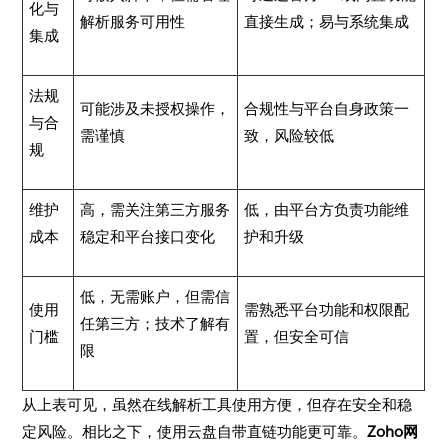
化与
解析服务可用性
直接生成；易与系统集成
集成
法规
可能涉及未授权操作，
合规性与平台自身政策一
与合
需谨慎
致，风险较低
规
维护
高，需关注第三方服务
低，由平台方负责功能维
成本
稳定和平台接口变化
护和升级
低，无需账户，但需信
使用
需熟悉平台功能和权限配
任第三方；技术了解有
门槛
置，但安全可信
限
从上表可见，虽然在线解析工具使用方便，但存在安全和稳
定风险。相比之下，使用云盘自带直链功能更可靠。
Zoho网