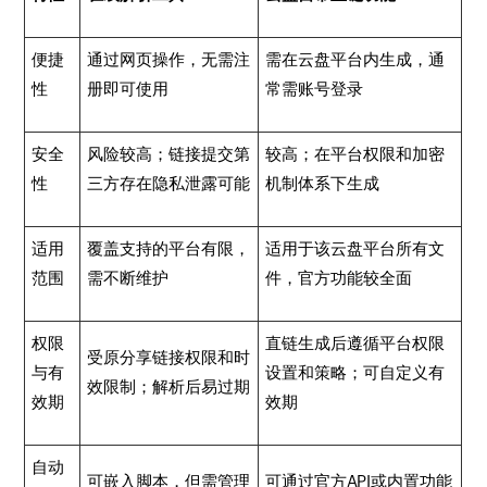
便捷
通过网页操作，无需注
需在云盘平台内生成，通
性
册即可使用
常需账号登录
安全
风险较高；链接提交第
较高；在平台权限和加密
性
三方存在隐私泄露可能
机制体系下生成
适用
覆盖支持的平台有限，
适用于该云盘平台所有文
范围
需不断维护
件，官方功能较全面
权限
直链生成后遵循平台权限
受原分享链接权限和时
与有
设置和策略；可自定义有
效限制；解析后易过期
效期
效期
自动
可嵌入脚本，但需管理
可通过官方API或内置功能