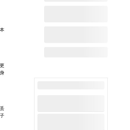
本
更
身
最新新闻
丢
子