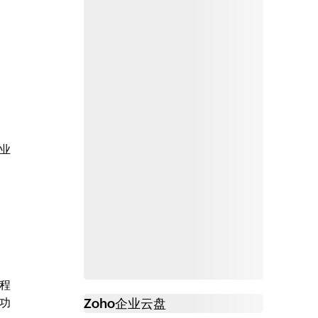
业
程
功
Zoho
企业云盘
必读