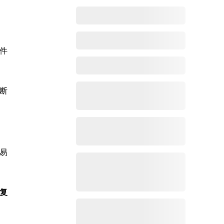
件
断
易
复