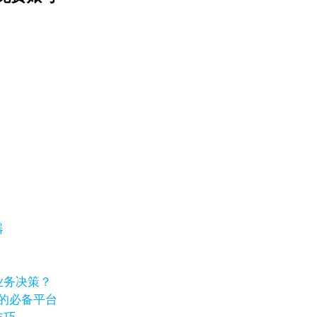
器
业务决策？
卷的必备平台