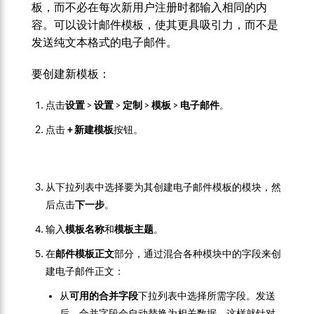
板，而不必在每次新用户注册时都输入相同的内
容。可以设计邮件模板，使其更具吸引力，而不是
发送纯文本格式的电子邮件。
要创建新模板：
点击
设置
>
设置
>
定制
>
模板
>
电子邮件
。
点击
+ 新建模板
按钮。
从下拉列表中选择要为其创建电子邮件模板的模块，然
后点击
下一步
。
输入
模板名称
和
模板主题
。
在
邮件模板正文
部分，通过混合各种模块中的字段来创
建电子邮件正文：
从
可用的合并字段
下拉列表中选择所需字段。发送
后，合并字段会自动替换为相关数据，这样就针对