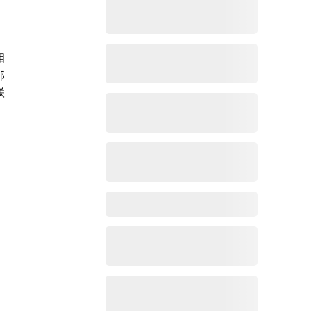
相
邮
联