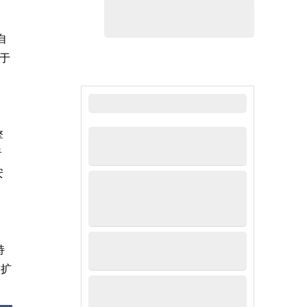
自
于
最新新闻
擎
看
安
持
队扩