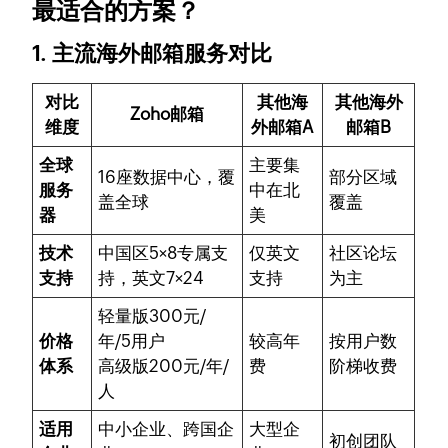
最适合的方案？
1. 主流海外邮箱服务对比
对比
其他海
其他海外
Zoho邮箱
维度
外邮箱A
邮箱B
全球
主要集
16座数据中心，覆
部分区域
服务
中在北
盖全球
覆盖
器
美
技术
中国区5×8专属支
仅英文
社区论坛
支持
持，英文7×24
支持
为主
轻量版300元/
价格
年/5用户
较高年
按用户数
体系
高级版200元/年/
费
阶梯收费
人
适用
中小企业、跨国企
大型企
初创团队