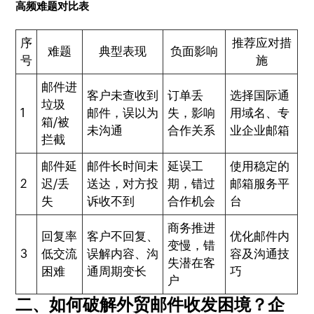
高频难题对比表
序
推荐应对措
难题
典型表现
负面影响
号
施
邮件进
客户未查收到
订单丢
选择国际通
垃圾
1
邮件，误以为
失，影响
用域名、专
箱/被
未沟通
合作关系
业企业邮箱
拦截
邮件延
邮件长时间未
延误工
使用稳定的
2
迟/丢
送达，对方投
期，错过
邮箱服务平
失
诉收不到
合作机会
台
商务推进
回复率
客户不回复、
优化邮件内
变慢，错
3
低交流
误解内容、沟
容及沟通技
失潜在客
困难
通周期变长
巧
户
二、如何破解外贸邮件收发困境？企