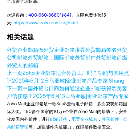
全加密全球畅邮。
欢迎咨询：
400-660-8680转841
。立即免费体验15
天:
https://www.zoho.com.cn/mail/
相关话题
外贸企业邮箱
做外贸企业邮箱推荐
外贸邮箱签名
外贸
公司邮箱
外贸邮箱，国际邮箱
外贸邮件
外贸邮箱前缀
外贸人的邮箱
上一页
Zoho企业邮箱适合外贸工厂吗？功能与实用点
评
2025年6月12日
马亚敏|企业邮箱产品专家 Shang
下一页
中国外贸出口商如何通过企业邮箱获得欧美客
户信任感？
2025年6月13日
马亚敏|企业邮箱产品专家
Zoho Mail企业邮箱是一款SaaS云端电子邮箱，多次荣获邮箱国
际大奖。180多个国家的10万+企业在Zoho Mail的帮助下，安全
收发国内外邮件，进行
邮箱迁移
，
配置企业域名
，
共享邮件
，
公
共邮箱管理
等，加强邮件沟通能力，保障邮件数据安全。