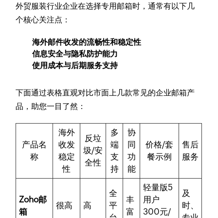
外贸服装行业企业在选择专用邮箱时，通常有以下几
个核心关注点：
海外邮件收发的流畅性和稳定性
信息安全与隐私防护能力
使用成本与后期服务支持
下面通过表格直观对比市面上几款常见的企业邮箱产
品，助您一目了然：
海外
多
协
反垃
产品名
收发
端
同
价格/套
售后
圾/安
称
稳定
支
功
餐示例
服务
全性
性
持
能
轻量版5
全
及
Zoho邮
丰
用户
很高
高
平
时、
箱
富
300元/
台
专业