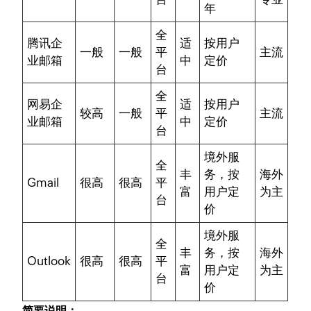
年
全
腾讯企
适
按用户
一般
一般
平
主流
业邮箱
中
定价
台
全
网易企
适
按用户
较高
一般
平
主流
业邮箱
中
定价
台
境外服
全
丰
务，按
海外
Gmail
很高
很高
平
富
用户定
为主
台
价
境外服
全
丰
务，按
海外
Outlook
很高
很高
平
富
用户定
为主
台
价
简要说明：