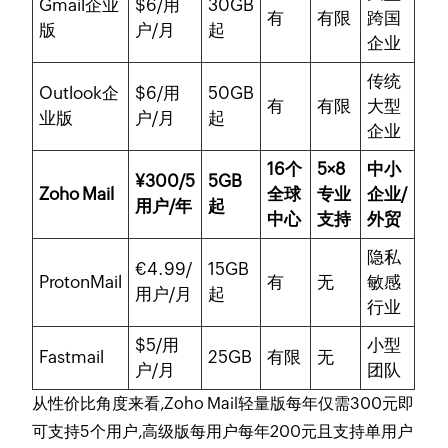
Gmail企业
$6/用
30GB
有
有限
跨国
版
户/月
起
企业
传统
Outlook企
$6/用
50GB
有
有限
大型
业版
户/月
起
企业
16个
5×8
中小
¥300/5
5GB
Zoho Mail
全球
专业
企业/
用户/年
起
中心
支持
外贸
隐私
€4.99/
15GB
ProtonMail
有
无
敏感
用户/月
起
行业
$5/用
小型
Fastmail
25GB
有限
无
户/月
团队
从性价比角度来看,Zoho Mail轻量版每年仅需300元即
可支持5个用户,高级版每用户每年200元且支持单用户