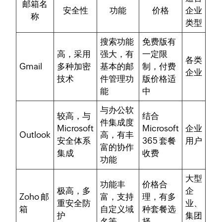
邮箱名
安全性
功能
价格
企业
称
类型
搜索功能
免费版有
高，采用
强大，有
一定限
各类
Gmail
多种加密
基本的邮
制，付费
企业
技术
件管理功
版价格适
能
中
与办公软
较高，与
结合
件集成度
Microsoft
Microsoft
企业
Outlook
高，有丰
安全体系
365 套餐
用户
富的协作
集成
收费
功能
大型
功能丰
价格合
极高，多
企
Zoho 邮
富，支持
理，有多
重安全防
业、
箱
自定义域
种套餐选
护
集团
名等
择