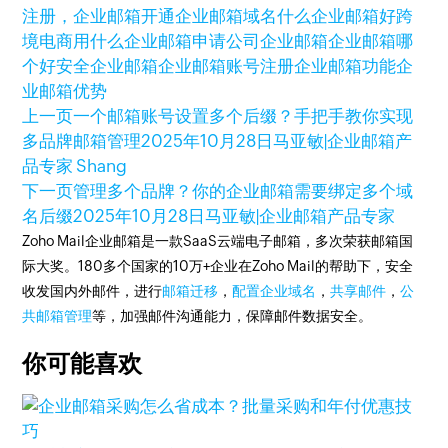
注册，企业邮箱开通
企业邮箱域名
什么企业邮箱好
跨
境电商用什么企业邮箱
申请公司企业邮箱
企业邮箱哪
个好
安全企业邮箱
企业邮箱账号注册
企业邮箱功能
企
业邮箱优势
上一页
一个邮箱账号设置多个后缀？手把手教你实现
多品牌邮箱管理
2025年10月28日
马亚敏|企业邮箱产
品专家 Shang
下一页
管理多个品牌？你的企业邮箱需要绑定多个域
名后缀
2025年10月28日
马亚敏|企业邮箱产品专家
Zoho Mail企业邮箱是一款SaaS云端电子邮箱，多次荣获邮箱国
际大奖。180多个国家的10万+企业在Zoho Mail的帮助下，安全
收发国内外邮件，进行
邮箱迁移
，
配置企业域名
，
共享邮件
，
公
共邮箱管理
等，加强邮件沟通能力，保障邮件数据安全。
你可能喜欢