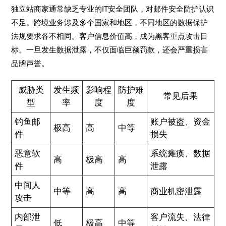
独立站商家通常缺乏专业的IT安全团队，对邮件安全防护认识
不足。跨境业务涉及多个国家和地区，不同地区的数据保护
法规要求各不相同。客户信息价值高，成为黑客重点攻击目
标。一旦发生数据泄露，不仅面临巨额罚款，还会严重损害
品牌声誉。
威胁类
发生频
影响程
防护难
常见后果
型
率
度
度
钓鱼邮
账户被盗、资金
极高
高
中等
件
损失
恶意软
系统瘫痪、数据
高
极高
高
件
泄露
中间人
中等
高
高
商业机密泄露
攻击
内部泄
客户流失、法律
低
极高
中等