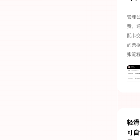
管理
费。
配卡
的票
账流
轻滑
可自