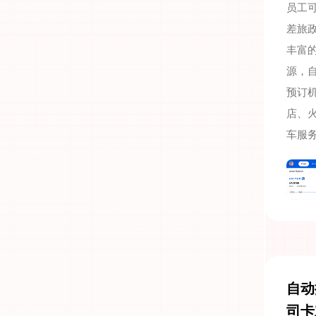
员工
差旅
丰富
源，
预订
店、
车服
自动
司卡