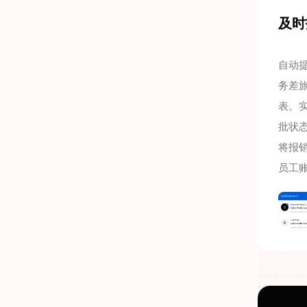
及时
自动
务差
表。
批状
将报
员工