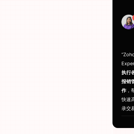
“Zoh
Expe
执行
报销
作
，
快速
录交易