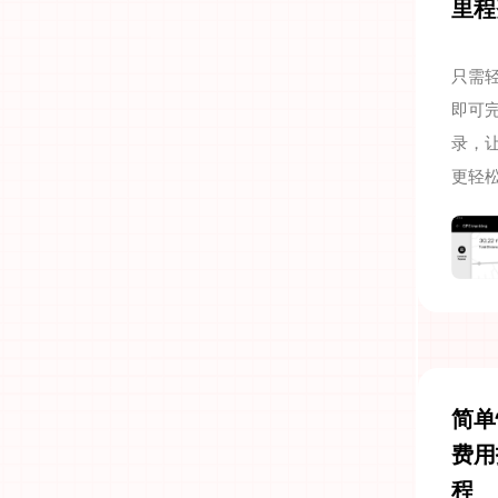
里程
只需
即可
录，
更轻
简单
费用
程