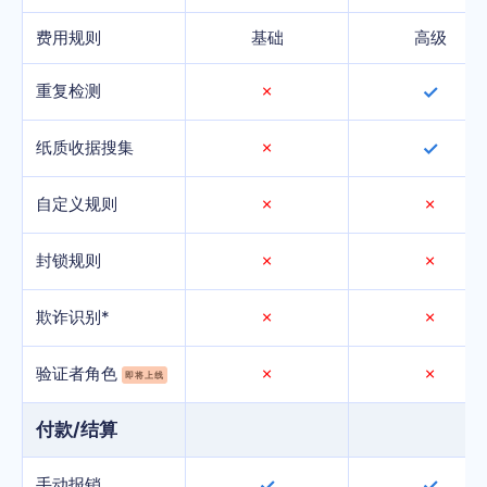
费用规则
基础
高级
重复检测
✗
✓
纸质收据搜集
✗
✓
自定义规则
✗
✗
封锁规则
✗
✗
欺诈识别*
✗
✗
验证者角色
✗
✗
即将上线
付款/结算
手动报销
✓
✓