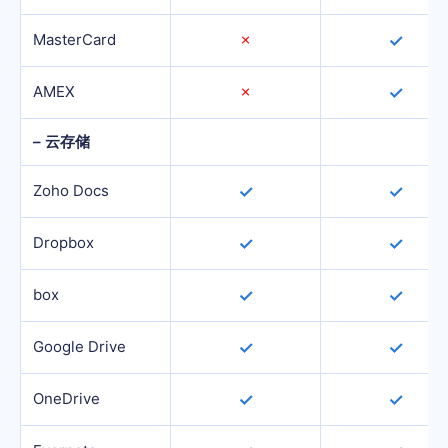
MasterCard
✗
✓
AMEX
✗
✓
– 云存储
Zoho Docs
✓
✓
Dropbox
✓
✓
box
✓
✓
Google Drive
✓
✓
OneDrive
✓
✓