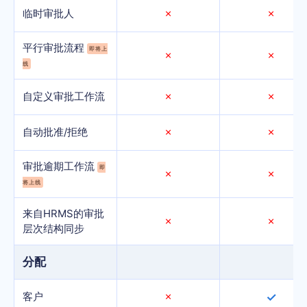
临时审批人
✗
✗
平行审批流程
即将上
✗
✗
线
自定义审批工作流
✗
✗
自动批准/拒绝
✗
✗
审批逾期工作流
即
✗
✗
将上线
来自HRMS的审批
✗
✗
层次结构同步
分配
客户
✗
✓