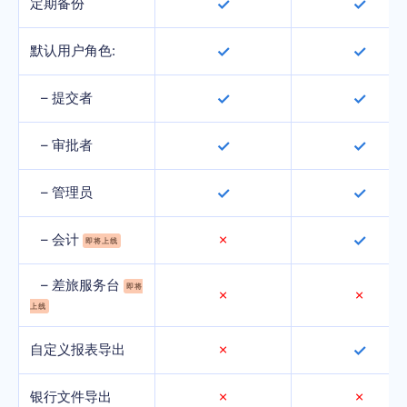
定期备份
✓
✓
默认用户角色:
✓
✓
– 提交者
✓
✓
– 审批者
✓
✓
– 管理员
✓
✓
– 会计
✗
✓
即将上线
– 差旅服务台
即将
✗
✗
上线
自定义报表导出
✗
✓
银行文件导出
✗
✗