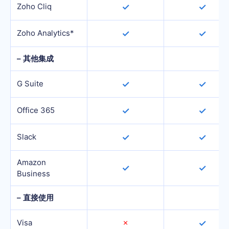
Zoho Cliq
✓
✓
Zoho Analytics*
✓
✓
– 其他集成
G Suite
✓
✓
Office 365
✓
✓
Slack
✓
✓
Amazon
✓
✓
Business
– 直接使用
Visa
✗
✓