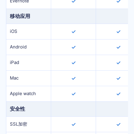
Evernote
✓
✓
移动应用
iOS
✓
✓
Android
✓
✓
iPad
✓
✓
Mac
✓
✓
Apple watch
✓
✓
安全性
SSL加密
✓
✓