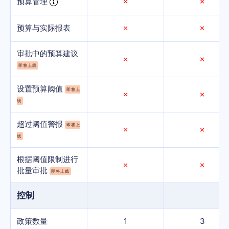
预算管理
✗
✗
预算与实际报表
✗
✗
审批中的预算建议
✗
✗
即将上线
设置预算阈值
即将上
✗
✗
线
超过阈值警报
即将上
✗
✗
线
根据阈值限制进行
✗
✗
批量审批
即将上线
控制
政策数量
1
3