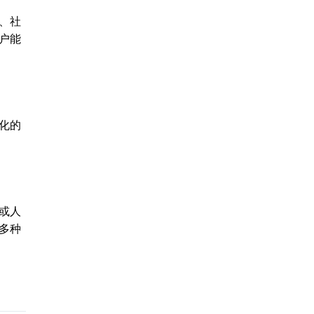
件、社
客户能
简化的
或人
等多种