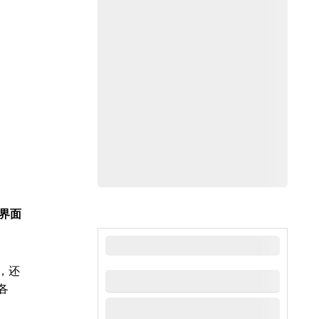
户界面
最新新闻
，还
各