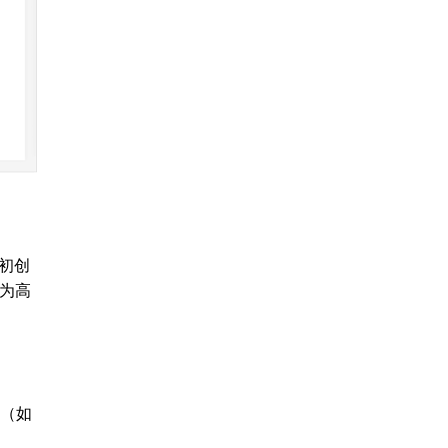
是初创
较为高
品（如