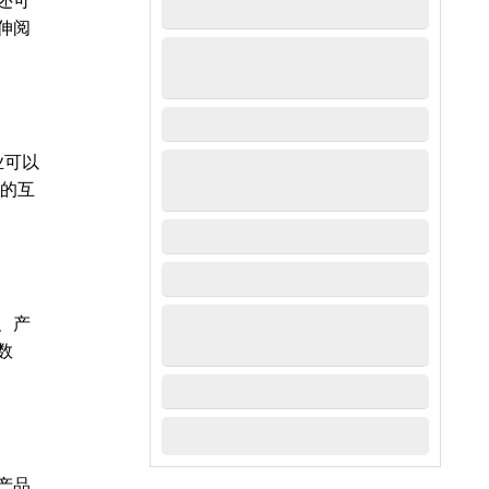
还可
伸阅
业可以
好的互
、产
数
产品