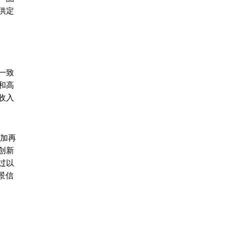
供定
一致
和高
收入
增加再
创新
过以
景信