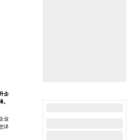
升企
择。
最新新闻
企业
您详