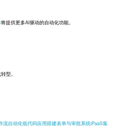
台
将提供更多AI驱动的自动化功能。
。
化转型。
作流自动化
低代码应用搭建
表单与审批系统
iPaaS集