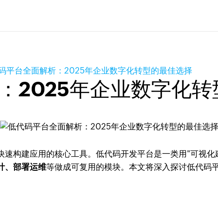
码平台全面解析：2025年企业数字化转型的最佳选择
：2025年企业数字化
速构建应用的核心工具。低代码开发平台是一类用"可视化建
计、部署运维
等做成可复用的模块。本文将深入探讨低代码