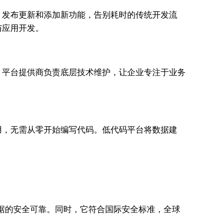
、发布更新和添加新功能，告别耗时的传统开发流
与应用开发。
，平台提供商负责底层技术维护，让企业专注于业务
用，无需从零开始编写代码。低代码平台将数据建
据的安全可靠。同时，它符合国际安全标准，全球