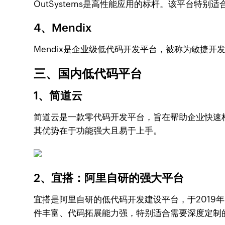
OutSystems是高性能应用的标杆。该平台
4、Mendix
Mendix是企业级低代码开发平台，被称为敏捷
三、国内低代码平台
1、简道云
简道云是一款零代码开发平台，旨在帮助企业快速
其优势在于功能强大且易于上手。
2、宜搭：阿里自研的强大平台
宜搭是阿里自研的低代码开发建设平台，于2019
件丰富、代码拓展能力强，特别适合需要深度定制