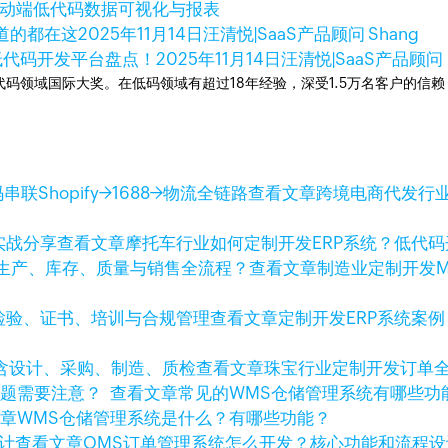
动端低代码
数据可视化与报表
道的都在这
2025年11月14日
汪清悦|SaaS产品顾问 Shang
低代码开发平台盘点！
2025年11月14日
汪清悦|SaaS产品顾问
次荣获低代码领域国际大奖。在低码领域有超过18年经验，深受1.5万名客户的
查看文章
跨境电商代发行业
查看文章
摩托车行业如何定制开发ERP系统？低代
查看文章
制造业定制开发
查看文章
定制开发ERP系统案
查看文章
珠宝行业定制开发订单
查看文章
常见的WMS仓储管理系统有哪些
文章
WMS仓储管理系统是什么？有哪些功能？
查看文章
OMS订单管理系统怎么开发？核心功能和流程设