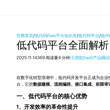
官网首页
/
低代码Paas平台知识库
/
低代码平台
/
低代
低代码平台全面解析
2025-11-14
369 阅读量
4 分钟
汪清悦|SaaS产品顾问
在数字化转型浪潮中，低代码开发平台正成为企业快
台，它把
数据建模、流程编排、接口集成、权限审
一、低代码平台的核心优势
1、开发效率的革命性提升